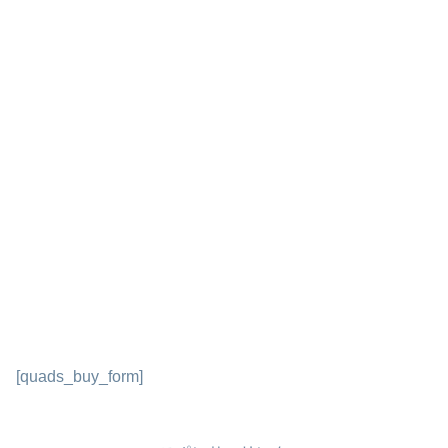
[quads_buy_form]