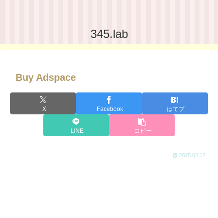
345.lab
Buy Adspace
X
Facebook
はてブ
LINE
コピー
2025.02.12