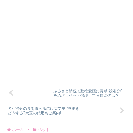
ふるさと納税で動物愛護に貢献!殺処分0
をめざしペット保護してる自治体は？
犬が節分の豆を食べるのは大丈夫?豆まき
どうする?大豆の代用もご案内!
ホーム
ペット