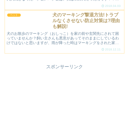
近で秋田犬というと、ブサカワ犬「わさお」が大人気ですよ...
2018.04.03
犬のマーキング撃退方法!トラブ
ペット
ルなくさせない防止対策は?理由
も解説!
犬のお散歩のマーキング（おしっこ）を家の前や玄関先にされて困
っていませんか？飼い主さんも悪意があってそのままにしているわ
けではないと思いますが、雨が降った時はマーキングをされた家の
方は臭いでストレスを感じている人も多いと聞きます。実際、私
2018.12.11
も...
スポンサーリンク