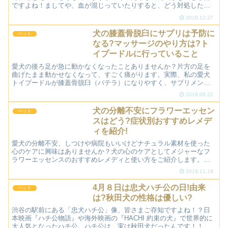
ですよね！ましてや、血が混じっていたりすると、どう対処したら
いいのか慌ててしまいますよね。そこでこのブログでは、愛犬が
2018.12.27
下...
犬の膝蓋骨脱臼にサプリは予防に
ペット
なる?マッサージのやり方は?ト
イプードルに行っていること
愛犬の後ろ足が急に動かなくなったことありませんか？片方の足を
曲げたまま動かせなくなって、すごく痛がります。実際、私の愛犬
トイプードルが膝蓋骨脱臼（パテラ）になりやすく、サプリメント
を試したり、マッサージを学んでみたりしました。その中でよか
2018.09.22
っ...
犬の分離不安にフラワーエッセン
ペット
スはどう?症状別おすすめレメデ
ィを紹介!
愛犬の分離不安、しつけや病院もいいけどナチュラル素材を使った
心のケアに興味はありませんか？犬の心のケアとしてメジャーなフ
ラワーエッセンスのおすすめレメディと使い方をご紹介します。分
離不安といっても、原因は個体によりそれぞれ！愛犬の性格や症
2018.11.19
状...
4月８日は忠犬ハチ公の日!由来
ペット
は?秋田犬の性格は優しい?
渋谷の駅前にある「忠犬ハチ公」像、皆さまご存知ですよね！？日
本映画『ハチ公物語』や海外映画の『HACHI 約束の犬』で世界的に
大人気となったハチ公。ハチ公は、実は秋田犬だったんです！！最