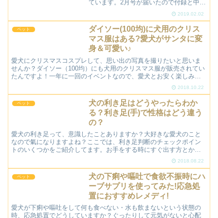
ています。2月号が届いたので付録と中身
を少しだけネタバレさせていただきます
2019.02.02
ね。いぬのきもち 2月号が届いたよ！2月
号が届いたのは、１月７日です。封を切
ダイソー(100均)に犬用のクリス
ペット
ると・・次の3点が...
マス服はある?愛犬がサンタに変
身＆可愛い♪
愛犬にクリスマスコスプレして、思い出の写真を撮りたいと思いま
せんか？ダイソー（100均）にも犬用のクリスマス服が販売されてい
たんですよ！一年に一回のイベントなので、愛犬とお安く楽しみた
いあなたにピッタリな情報です♪愛犬が可愛いサンタさんに大...
2018.10.22
犬の利き足はどうやったらわか
ペット
る？利き足(手)で性格はどう違う
の？
愛犬の利き足って、意識したことありますか？大好きな愛犬のこと
なので氣になりますよね？ここでは、利き足判断のチェックポイン
トのいくつかをご紹介してます。お手をする時にすぐ出す方とか、
おもちゃで遊ぶ時とか、いろいろチェックポイントがあるんです
2018.08.22
よ...
犬の下痢や嘔吐で食欲不振時にハ
ペット
ーブサプリを使ってみた!応急処
置におすすめレメディ!
愛犬が下痢や嘔吐をして何も食べない・水も飲まないという状態の
時、応急処置でどうしていますか？ぐったりして元気がないと心配