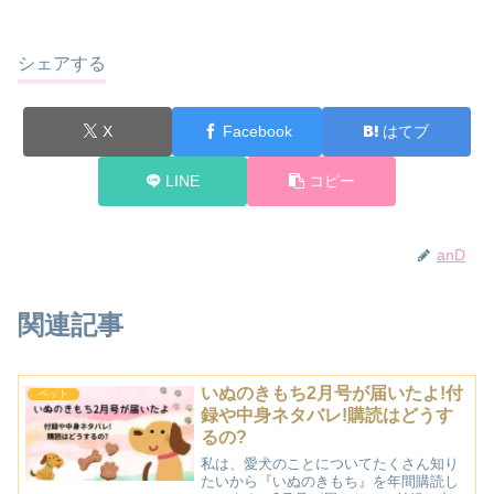
シェアする
X
Facebook
はてブ
LINE
コピー
anD
関連記事
いぬのきもち2月号が届いたよ!付
ペット
録や中身ネタバレ!購読はどうす
るの?
私は、愛犬のことについてたくさん知り
たいから『いぬのきもち』を年間購読し