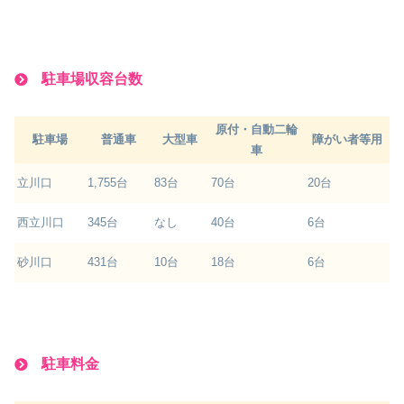
駐車場収容台数
原付・自動二輪
駐車場
普通車
大型車
障がい者等用
車
立川口
1,755台
83台
70台
20台
西立川口
345台
なし
40台
6台
砂川口
431台
10台
18台
6台
駐車料金