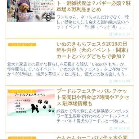
ト・混雑状況は？バギー必須？駐
車場＆戦利品まとめ
ワンちゃん、ネコちゃんだけでなく、珍
しい動物たちにも会える国内最大級のペ
ットイベント「Pet博（ペット博）」。し
つけ教室や運動会、そして何より「ペッ
2019.01.14
トグッズの爆買い」を楽しみにしている
飼い主さんも多いですよね！今回は、
いぬのきもちフェスタ2018の日
ペット＊イベント
2026年GWに開催さ...
程や内容（犬のイベント・関東）
カートとバッグどちらで参加？
愛犬と家族との豊かな暮らしを応援する雑誌「いぬのきもち」が、
毎年開催しているイベント「いぬのきもちフェスタ」をご存知です
か？2018年は、場所を幕張メッセに移し、愛犬との旅も楽しもう！
ということで「カートラジャパン（CAR & TRAVEL...
2018.08.09
プードルフェスティバル チケッ
ペット＊イベント
ト発売日や料金は?時間やアクセ
ス,駐車場情報も
緑豊かで海の側にある横浜港シンボルタ
ワー芝生広場で行われるプードルフェス
ティバル！愛犬のプードルと一緒に人気
のドッグヨガやドッグレースなど様々な
2019.01.12
イベントに参加してみませんか？自然の
中でのドッグヨガはとても癒やされるの
わんわんカーニバル!代々木公園
ペット＊イベント