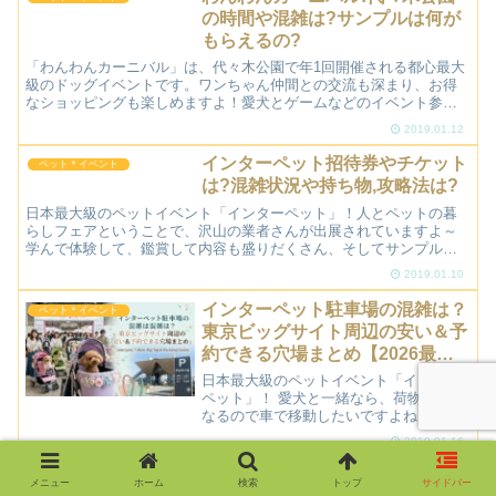
ではないでしょうか！また...
の時間や混雑は?サンプルは何が
もらえるの?
「わんわんカーニバル」は、代々木公園で年1回開催される都心最大
級のドッグイベントです。ワンちゃん仲間との交流も深まり、お得
なショッピングも楽しめますよ！愛犬とゲームなどのイベント参加
は、いい思い出となりますよね♪そこで、わんわんカーニバル2...
2019.01.12
インターペット招待券やチケット
ペット＊イベント
は?混雑状況や持ち物,攻略法は?
日本最大級のペットイベント「インターペット」！人とペットの暮
らしフェアということで、沢山の業者さんが出展されていますよ～
学んで体験して、鑑賞して内容も盛りだくさん、そしてサンプルも
沢山いただけるので、とっても嬉しいイベントですね。そこで、
2019.01.10
こ...
インターペット駐車場の混雑は？
ペット＊イベント
東京ビッグサイト周辺の安い＆予
約できる穴場まとめ【2026最
新】
日本最大級のペットイベント「インター
ペット」！ 愛犬と一緒なら、荷物も多く
なるので車で移動したいですよね。しか
し、インターペットは「国内で最も駐車
2019.01.16
場確保が難しい」といわれるイベントの
ひとつ。以前は定番だった「ヴィーナス
メニュー
ホーム
検索
トップ
サイドバー
フォート周辺に停めてバ...