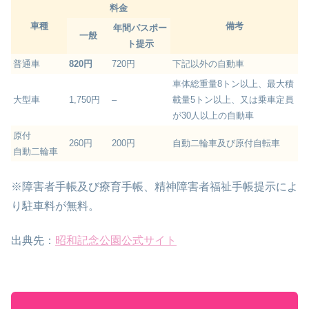
料金
車種
備考
年間パスポー
一般
ト提示
普通車
820円
720円
下記以外の自動車
車体総重量8トン以上、最大積
大型車
1,750円
–
載量5トン以上、又は乗車定員
が30人以上の自動車
原付
260円
200円
自動二輪車及び原付自転車
自動二輪車
※障害者手帳及び療育手帳、精神障害者福祉手帳提示によ
り駐車料が無料。
出典先：
昭和記念公園公式サイト