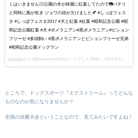
くはいきません🏃‍♀️公園の木が綺麗に紅葉してたので📷パチリ
と同時に風が吹き ジョワの頭が欠けました🍂 #しっぽフェス
タ #しっぽフェスタ2017 #犬と紅葉 #紅葉 #昭和記念公園 #昭
和記念公園紅葉 #犬 #ポメラニアン#黒ポメラニアン#ビション
フリーゼ #多頭飼い #黒ポメラニアンとビションフリーゼ兄弟
#昭和記念公園ドッグラン
kurosiro
さん(@kurosirochan)がシェアした投稿 –
2017年11月月18日午後10時50分PST
ところで、ドッグスポーツ『エクストリーム』ってどんな
ものなのか気になりませんか？
全国の決勝大会ということなので、見てみたいですよね！